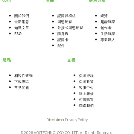
公司
產品
解決方案
關於我們
記憶體模組
總覽
最新消息
固態硬碟
超能玩家
知識文章
外接式固態硬碟
創作者
ESG
隨身碟
生活玩家
記憶卡
專業職人
配件
服務
支援
相容性查詢
保固登錄
下載專區
保固政策
常見問題
客服中心
線上報修
何處購買
聯絡我們
Disclaimer
Privacy Policy
© 2026 AGI TECHNOLOGY CO., LTD. All Rights Reserved.