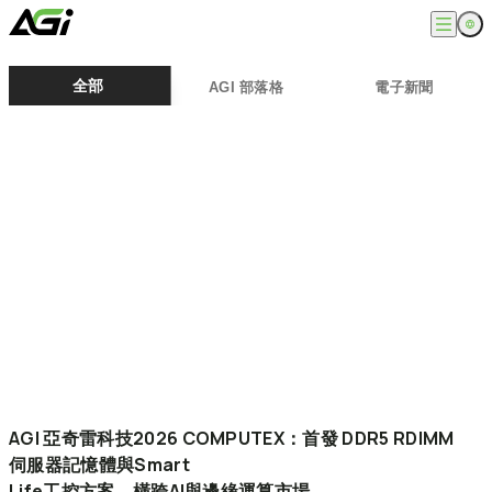
English
公司
全部
AGI 部落格
電子新聞
繁體中文
關於我們
產品
最新消息
知識文章
記憶體模組
解決方案
ESG
固態硬碟
外接式固態硬碟
超能玩家
服務
隨身碟
創作者
記憶卡
生活玩家
相容性查詢
支援
配件
專業職人
下載專區
常見問題
售後服務
何處購買
聯絡我們
AGI
亞奇雷科技2026
COMPUTEX：首發
DDR5
RDIMM
伺服器記憶體與Smart
Life工控方案，橫跨AI與邊緣運算市場