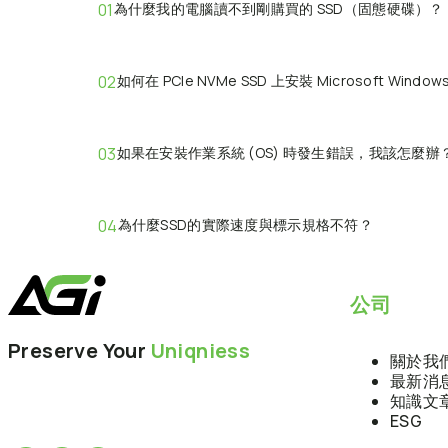
01
為什麼我的電腦讀不到剛購買的 SSD（固態硬碟）？
請檢查以下項目：
02
如何在 PCIe NVMe SSD 上安裝 Microsoft Window
1.
硬體連接：
請確認資料線、電源線是否接妥，且固態硬
2. 系統初始化:
在「開始」圖示上按一下右鍵 > 選擇「磁碟
Windows 11、Windows 10 以及近期的 Linu
Windows 安裝過程中無法偵測到 SSD，您可能需要
03
如果在安裝作業系統 (OS) 時發生錯誤，我該怎麼辦
軟 (Microsoft)：
https://support.microsoft.com/
請嘗試以下步驟來解決此問題：
步驟 1：
關閉電腦並拔除其他所有的儲存硬碟，僅保留要安
04
為什麼SSD的實際速度與標示規格不符？
步驟 2：
進入主機板 BIOS，還原為預設設定，並確保
實際效能可能會因您的系統硬體、軟體環境，以及SSD
步驟 3：
重新啟動並進入作業系統安裝程式。在選擇硬碟的
公司
Preserve Your
Uniqniess
關於我
最新消
知識文
ESG