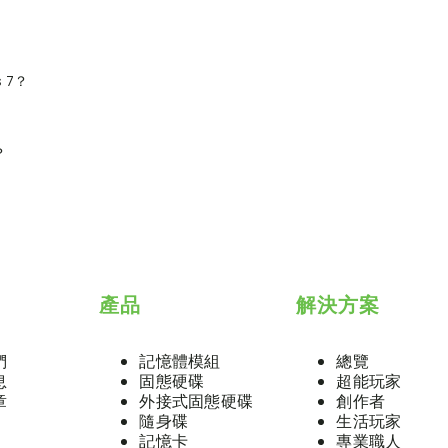
s 7？
碟已正確穩固地插入主機板插槽中。
管理」> 找到未配置的 SSD > 在上方按一下右鍵 > 選擇「新增簡單磁碟
x 發行版本皆內建對 PCIe NVMe 磁碟機的原生支援，可直接進行安裝。請確保您的主機
下載並載入由主機板或筆記型電腦製造商所提供的特定儲存控制器驅動程式（例如 In
？
裝系統的目標 SSD 連接在主機板上。
已開啟
AHCI
與
UEFI
模式。儲存設定後離開。
是否作為開機碟（安裝作業系統）而有所差異。這些變動皆屬正常現象。
畫面中，刪除目標 SSD 上的所有現有磁碟區（分割區），然後繼續完成安
產品
解決方案
們
記憶體模組
總覽
息
固態硬碟
超能玩家
章
外接式固態硬碟
創作者
隨身碟
生活玩家
記憶卡
專業職人