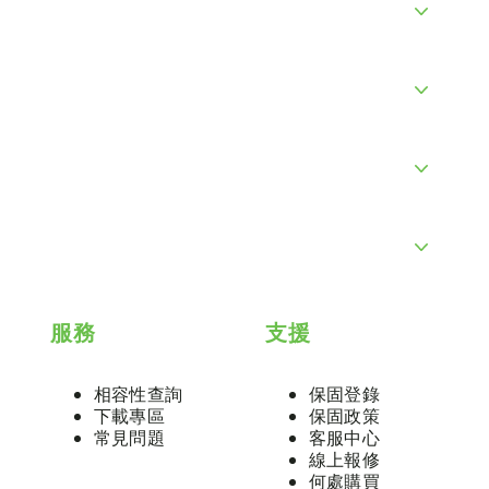
區」以初始化該硬碟。
板 BIOS 已更新至最新版本，並設定為 UEFI 模式。若在
tel VMD/RST）。若需進一步協助，請參考以下連結或聯繫微
裝。
服務
支援
相容性查詢
保固登錄
下載專區
保固政策
常見問題
客服中心
線上報修
何處購買