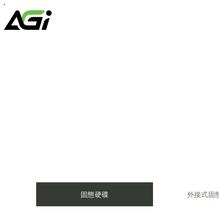
跳
至
主
要
內
容
固態硬碟
外接式固