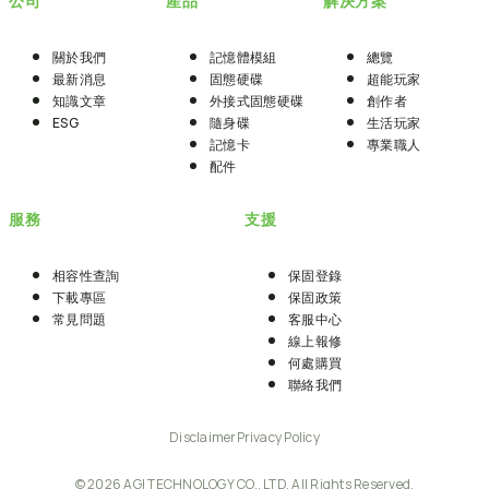
公司
產品
解決方案
關於我們
記憶體模組
總覽
最新消息
固態硬碟
超能玩家
知識文章
外接式固態硬碟
創作者
ESG
隨身碟
生活玩家
記憶卡
專業職人
配件
服務
支援
相容性查詢
保固登錄
下載專區
保固政策
常見問題
客服中心
線上報修
何處購買
聯絡我們
Disclaimer
Privacy Policy
© 2026 AGI TECHNOLOGY CO., LTD. All Rights Reserved.