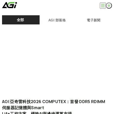
English
公司
全部
AGI 部落格
電子新聞
繁體中文
關於我們
產品
最新消息
知識文章
記憶體模組
解決方案
ESG
固態硬碟
外接式固態硬碟
超能玩家
服務
隨身碟
創作者
記憶卡
生活玩家
相容性查詢
支援
配件
專業職人
下載專區
常見問題
售後服務
何處購買
聯絡我們
AGI
亞奇雷科技2026
COMPUTEX：首發
DDR5
RDIMM
伺服器記憶體與Smart
Life工控方案，橫跨AI與邊緣運算市場