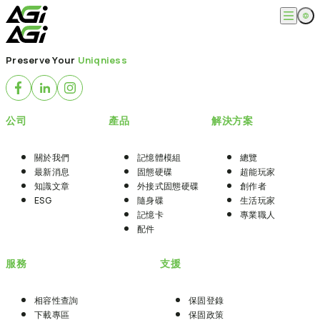
跳
至
主
English
公司
要
Preserve Your
Uniqniess
繁體中文
內
關於我們
容
產品
最新消息
知識文章
記憶體模組
解決方案
公司
產品
解決方案
ESG
固態硬碟
外接式固態硬碟
超能玩家
服務
隨身碟
創作者
關於我們
記憶體模組
總覽
記憶卡
生活玩家
最新消息
固態硬碟
超能玩家
相容性查詢
支援
配件
知識文章
外接式固態硬碟
創作者
專業職人
下載專區
ESG
隨身碟
生活玩家
常見問題
售後服務
記憶卡
專業職人
何處購買
配件
聯絡我們
服務
支援
相容性查詢
保固登錄
下載專區
保固政策