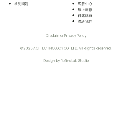
常見問題
客服中心
線上報修
何處購買
聯絡我們
Disclaimer
Privacy Policy
© 2026 AGI TECHNOLOGY CO., LTD. All Rights Reserved.
Design by RefineLab Studio