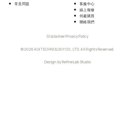
常見問題
客服中心
線上報修
何處購買
聯絡我們
Disclaimer
Privacy Policy
© 2026 AGI TECHNOLOGY CO., LTD. All Rights Reserved.
Design by RefineLab Studio