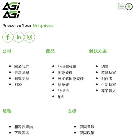
跳
至
主
English
公司
要
Preserve Your
Uniqniess
繁體中文
內
關於我們
容
產品
最新消息
知識文章
記憶體模組
解決方案
公司
產品
解決方案
ESG
固態硬碟
外接式固態硬碟
超能玩家
服務
隨身碟
創作者
關於我們
記憶體模組
總覽
記憶卡
生活玩家
最新消息
固態硬碟
超能玩家
相容性查詢
支援
配件
知識文章
外接式固態硬碟
創作者
專業職人
下載專區
ESG
隨身碟
生活玩家
常見問題
售後服務
記憶卡
專業職人
何處購買
配件
聯絡我們
服務
支援
相容性查詢
保固登錄
下載專區
保固政策