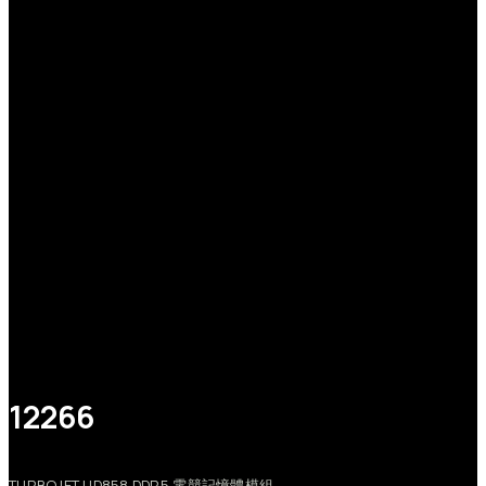
12266
TURBOJET
UD858
DDR5
電競記憶體模組