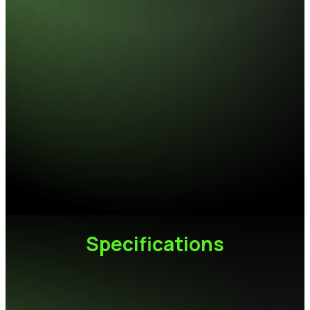
TURBOJET DDR5
穩如其速．簡而不凡
支援 Intel® XMP 3.0 與 AMD EXPO™ 技術，快速載入預設
設定檔。
內建優化時序、電壓與頻率參數，無需手動調整，輕鬆進
入高效運作狀態。
一鍵到位，效能盡情發揮。
Specifications
容量
16GB / 32GB (16GB x2)