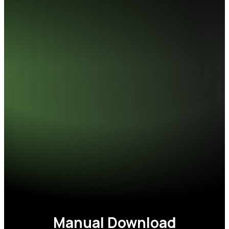
頻率
6000,6400,6800MT
模組
288-pin UDIMM
工作電壓
1.35/1.4V
散熱片顏色
黑色, 白色
工作溫度
0°C ~ 85°C
尺寸 (L x W x H)
133.35 x 37 x7.7mm
CL值
30, 32, 34
重量
110g (2pcs)
保固
終生保固
Manual Download