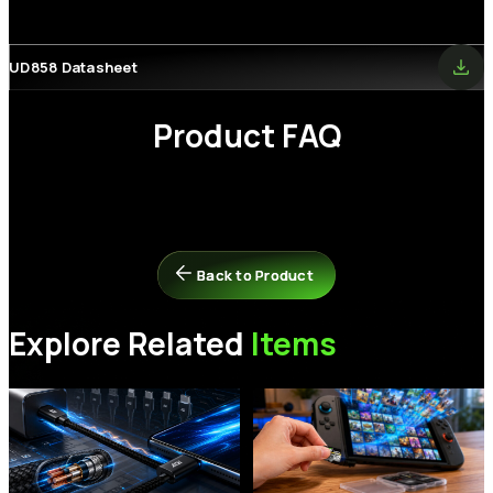
UD858 Datasheet
Product FAQ
為什麼安裝新記憶體後，我的電腦無法開機？
Back to Product
Back to Product
請嘗試以下排解步驟：
步驟 1：
確保記憶體模組與您的系統相容。請參閱主機板的相容性
Explore Related
Items
清單。
步驟 2：
拔除電源並取下記憶體，檢查金手指部分是否有污垢或氧
化。請使用橡皮擦輕輕擦拭清潔。
步驟 3：
重新安裝記憶體，並依照主機板說明書的指示，確保其已
穩固插妥。