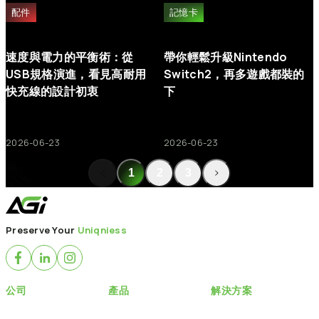
步驟 4：
嘗試僅安裝疑似故障的單支記憶體，以釐清問題來源。
配件
記憶卡
步驟 5：
若情況允許，請將該記憶體安裝至另一台電腦進行測試，
以確認是記憶體本身還是主機板的問題。
速度與電力的平衡術：從
帶你輕鬆升級Nintendo
若問題依然存在，請聯絡客服並將產品寄回維修。
USB規格演進，看見高耐用
Switch2，再多遊戲都裝的
快充線的設計初衷
下
2026-06-23
2026-06-23
1
2
3
Preserve Your
Uniqniess
公司
產品
解決方案