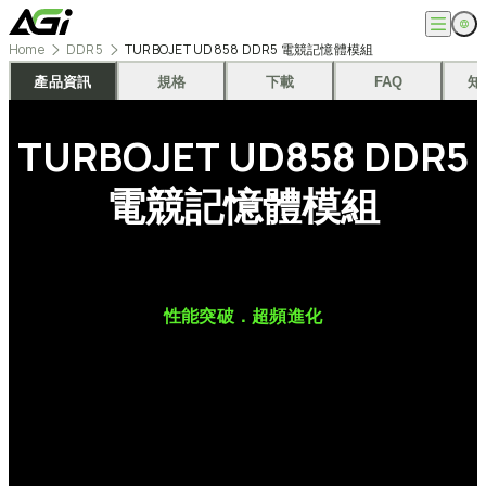
跳
至
Home
DDR5
TURBOJET UD858 DDR5 電競記憶體模組
主
English
公司
要
產品資訊
規格
下載
FAQ
知
繁體中文
內
關於我們
容
產品
TURBOJET
UD858
DDR5
最新消息
知識文章
記憶體模組
解決方案
ESG
電競記憶體模組
固態硬碟
外接式固態硬碟
超能玩家
服務
隨身碟
創作者
記憶卡
生活玩家
相容性查詢
支援
配件
專業職人
下載專區
常見問題
售後服務
性能突破．超頻進化
何處購買
聯絡我們