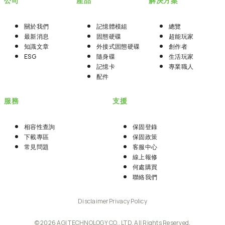
公司
產品
解決方案
關於我們
記憶體模組
總覽
最新消息
固態硬碟
超能玩家
知識文章
外接式固態硬碟
創作者
ESG
隨身碟
生活玩家
記憶卡
專業職人
配件
服務
支援
相容性查詢
保固登錄
下載專區
保固政策
常見問題
客服中心
線上報修
何處購買
聯絡我們
Disclaimer
Privacy Policy
© 2026 AGI TECHNOLOGY CO., LTD. All Rights Reserved.