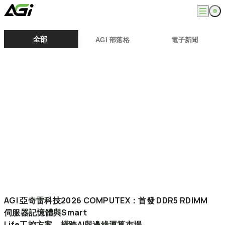
English
公司
全部
AGI 部落格
電子新聞
繁體中文
關於我們
產品
最新消息
知識文章
記憶體模組
解決方案
ESG
固態硬碟
外接式固態硬碟
超能玩家
服務
隨身碟
創作者
記憶卡
生活玩家
相容性查詢
支援
配件
專業職人
下載專區
常見問題
售後服務
何處購買
聯絡我們
AGI
亞奇雷科技2026
COMPUTEX：首發
DDR5
RDIMM
伺服器記憶體與Smart
Life工控方案，橫跨AI與邊緣運算市場