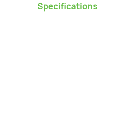
Specifications
型號
CA138CC
長度
1M
最大輸出功率
100W
最大電壓
20V
最大電流
5A
介面
USB 2.0
傳輸速度
480 Mbps
保固
1 Year