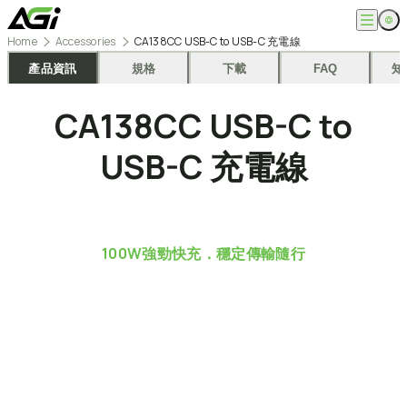
跳
至
Home
Accessories
CA138CC USB-C to USB-C 充電線
主
English
公司
要
產品資訊
規格
下載
FAQ
知
繁體中文
內
關於我們
容
產品
CA138CC
USB-C
to
最新消息
知識文章
記憶體模組
解決方案
USB-C
充電線
ESG
固態硬碟
外接式固態硬碟
超能玩家
服務
隨身碟
創作者
記憶卡
生活玩家
相容性查詢
支援
配件
專業職人
下載專區
100W強勁快充．穩定傳輸隨行
常見問題
售後服務
何處購買
聯絡我們