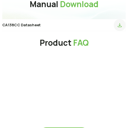
Manual
Download
CA138CC Datasheet
Product
FAQ
為什麼我的電腦讀不到剛購買的 SSD（固態硬碟）？
請檢查以下項目：
如何在 PCIe NVMe SSD 上安裝 Microsoft Windows 7？
1.
硬體連接：
請確認資料線、電源線是否接妥，且固態硬碟已正確
穩固地插入主機板插槽中。
Windows 11、Windows 10 以及近期的 Linux 發行版本皆內建對
2. 系統初始化:
在「開始」圖示上按一下右鍵 > 選擇「磁碟管理」>
PCIe NVMe 磁碟機的原生支援，可直接進行安裝。請確保您的主
如果在安裝作業系統 (OS) 時發生錯誤，我該怎麼辦？
找到未配置的 SSD > 在上方按一下右鍵 > 選擇「新增簡單磁碟區」
機板 BIOS 已更新至最新版本，並設定為 UEFI 模式。若在
以初始化該硬碟。
Windows 安裝過程中無法偵測到 SSD，您可能需要下載並載入由
請嘗試以下步驟來解決此問題：
主機板或筆記型電腦製造商所提供的特定儲存控制器驅動程式（例
為什麼SSD的實際速度與標示規格不符？
步驟 1：
關閉電腦並拔除其他所有的儲存硬碟，僅保留要安裝系統