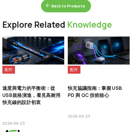
如 Intel VMD/RST）。若需進一步協助，請參考以下連結或聯繫微
的目標 SSD 連接在主機板上。
Back to Products
Back to Products
軟 (Microsoft)：
https://support.microsoft.com/
實際效能可能會因您的系統硬體、軟體環境，以及SSD是否作為開
機碟（安裝作業系統）而有所差異。這些變動皆屬正常現象。
步驟 2：
進入主機板 BIOS，還原為預設設定，並確保已開啟
AHCI
與
UEFI
模式。儲存設定後離開。
Explore Related
Knowledge
步驟 3：
重新啟動並進入作業系統安裝程式。在選擇硬碟的畫面
中，刪除目標 SSD 上的所有現有磁碟區（分割區），然後繼續完成
安裝。
配件
配件
速度與電力的平衡術：從
快充協議指南：掌握 USB
USB規格演進，看見高耐用
PD 與 QC 技術核心
快充線的設計初衷
2026-06-23
2026-06-23