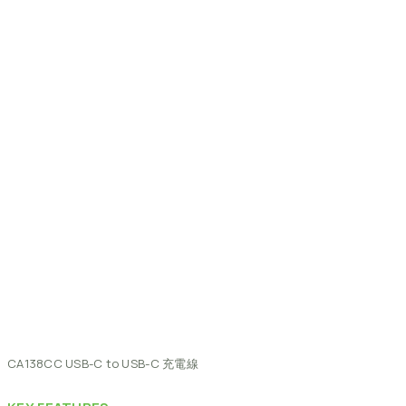
CA138CC
USB-C
to
USB-C
充電線