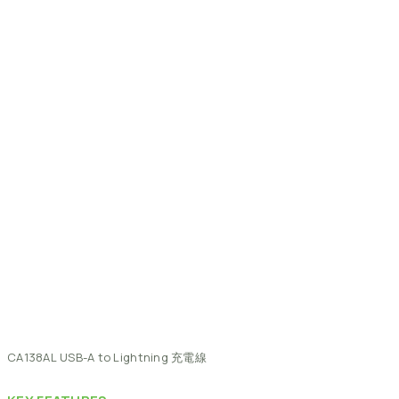
CA138AL
USB-A
to
Lightning
充電線