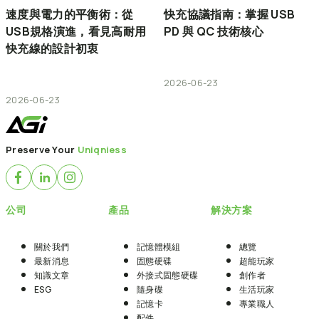
速度與電力的平衡術：從
快充協議指南：掌握 USB
USB規格演進，看見高耐用
PD 與 QC 技術核心
快充線的設計初衷
2026-06-23
2026-06-23
Preserve Your
Uniqniess
公司
產品
解決方案
關於我們
記憶體模組
總覽
最新消息
固態硬碟
超能玩家
知識文章
外接式固態硬碟
創作者
ESG
隨身碟
生活玩家
記憶卡
專業職人
配件