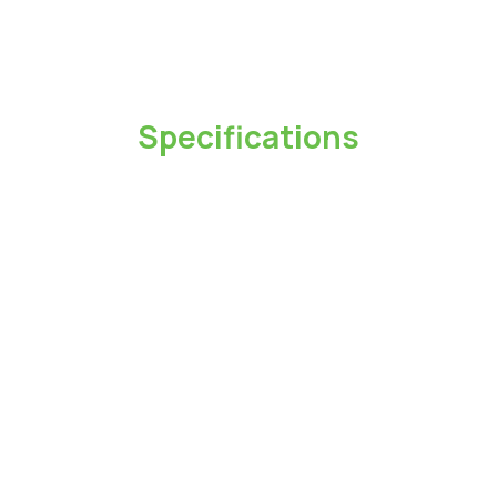
Specifications
型號
CA138AL
長度
1M
最大輸出功率
12W
最大電壓
5V
最大電流
2.4A
介面
USB 2.0