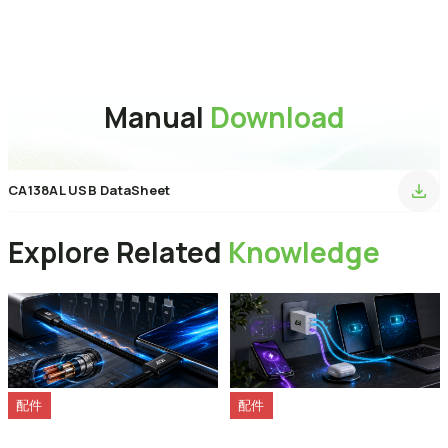
傳輸速度
480 Mbps
保固
1 Year
Manual
Download
CA138AL USB DataSheet
Explore Related
Knowledge
配件
配件