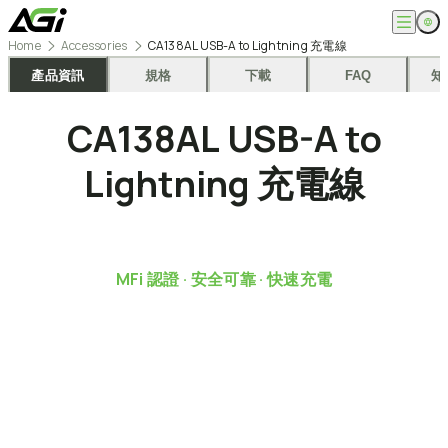
跳
至
Home
Accessories
CA138AL USB-A to Lightning 充電線
主
English
公司
要
產品資訊
規格
下載
FAQ
知
繁體中文
內
關於我們
容
產品
CA138AL
USB-A
to
最新消息
知識文章
記憶體模組
解決方案
Lightning
充電線
ESG
固態硬碟
外接式固態硬碟
超能玩家
服務
隨身碟
創作者
記憶卡
生活玩家
相容性查詢
支援
配件
專業職人
下載專區
MFi
認證
·
安全可靠
·
快速充電
常見問題
售後服務
何處購買
聯絡我們