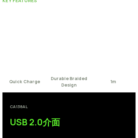
KEY
FEATURES
Durable
Braided
Quick
Charge
1m
Design
CA138AL
USB
2.0介面