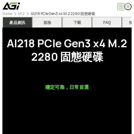
跳
至
Home
M.2
AI218 PCIe Gen3 x4 M.2 2280 固態硬碟
主
English
公司
要
產品資訊
規格
下載
FAQ
知
繁體中文
內
關於我們
容
產品
AI218
PCIe
Gen3
x4
M.2
最新消息
知識文章
記憶體模組
解決方案
ESG
2280
固態硬碟
固態硬碟
外接式固態硬碟
超能玩家
服務
隨身碟
創作者
記憶卡
生活玩家
相容性查詢
支援
配件
專業職人
下載專區
常見問題
售後服務
穩定可靠，日常首選
何處購買
聯絡我們