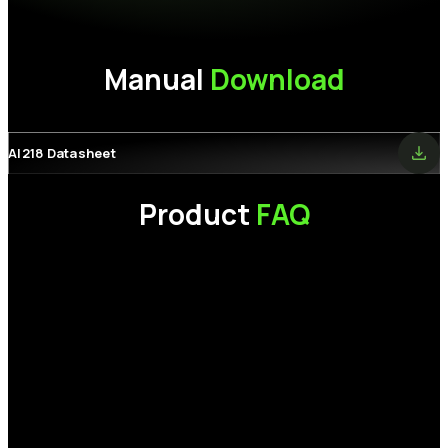
安規認證
CE, FCC, BSMI, VCCI, RoHS
保固
3年
Manual
Download
AI218 Datasheet
Product
FAQ
為什麼我的電腦讀不到剛購買的 SSD（固態硬碟）？
請檢查以下項目：
如何在 PCIe NVMe SSD 上安裝 Microsoft Windows 7？
1.
硬體連接：
請確認資料線、電源線是否接妥，且固態硬碟已正確
穩固地插入主機板插槽中。
Windows 11、Windows 10 以及近期的 Linux 發行版本皆內建對
2. 系統初始化:
在「開始」圖示上按一下右鍵 > 選擇「磁碟管理」>
PCIe NVMe 磁碟機的原生支援，可直接進行安裝。請確保您的主
如果在安裝作業系統 (OS) 時發生錯誤，我該怎麼辦？