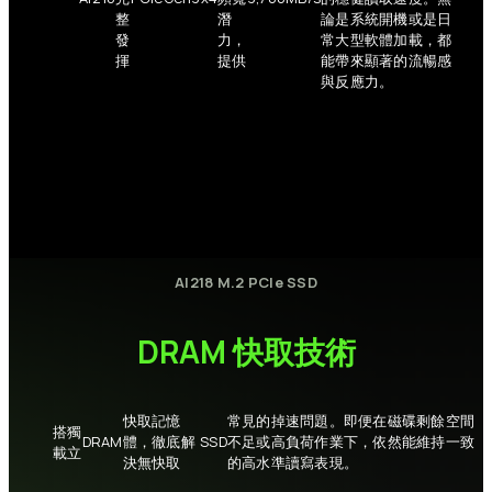
整
潛
論是系統開機或是日
發
力，
常大型軟體加載，都
揮
提供
能帶來顯著的流暢感
與反應力。
AI218
M.2
PCIe
SSD
DRAM
快取技術
快取記憶
常見的掉速問題。即便在磁碟剩餘空間
搭
獨
DRAM
體，徹底解
SSD
不足或高負荷作業下，依然能維持一致
載
立
決無快取
的高水準讀寫表現。