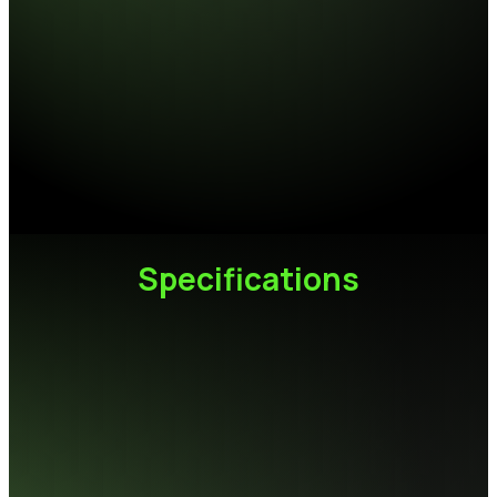
AI218 M.2 PCIe SSD
全方位相容升級
標準 M.2 2280 規格能廣泛適配各類主機板與筆記型電
腦。針對追求「效能、穩定、耐用」三者平衡的使用者，
AI218 是性價比極高的儲存進化首選。
Specifications
容量
512GB / 1TB / 2TB / 4TB
快閃記憶體
3D NAND
規格
M.2 2280