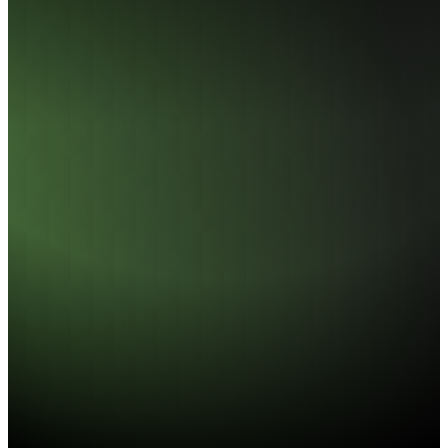
介面
PCIe Gen 3x4
尺寸(L x W x H)
80 x 22 x 3.5mm
最高讀寫速度
3500 / 3200 MB/s, *此為內部測試
數據，實際讀寫速度會因系統硬
體、測試軟體、作業系統及容量而
有所不同
耐震
1500G/0.5ms
工作溫度
0°C-70°C
存放溫度
-40°C-85°C
TBW
2400TB(4TB)
總寫入量(TBW)
1,600,000 hours