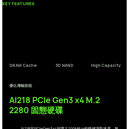
KEY
FEATURES
DRAM
Cache
3D
NAND
High
Capacity
優化傳輸效能
AI218
PCIe
Gen3
x4
M.2
2280
固態硬碟
AI218
完
PCIe
Gen3
x4
頻寬
3,700MB/s
的穩健讀取速度。無