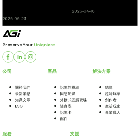
2026-04-16
2026-06-23
Preserve Your
Uniqniess
公司
產品
解決方案
關於我們
記憶體模組
總覽
最新消息
固態硬碟
超能玩家
知識文章
外接式固態硬碟
創作者
ESG
隨身碟
生活玩家
記憶卡
專業職人
配件
服務
支援