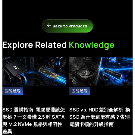
找到未配置的 SSD > 在上方按一下右鍵 > 選擇「新增簡單磁碟區」
機板 BIOS 已更新至最新版本，並設定為 UEFI 模式。若在
以初始化該硬碟。
Windows 安裝過程中無法偵測到 SSD，您可能需要下載並載入由
請嘗試以下步驟來解決此問題：
主機板或筆記型電腦製造商所提供的特定儲存控制器驅動程式（例
為什麼SSD的實際速度與標示規格不符？
步驟 1：
關閉電腦並拔除其他所有的儲存硬碟，僅保留要安裝系統
如 Intel VMD/RST）。若需進一步協助，請參考以下連結或聯繫微
的目標 SSD 連接在主機板上。
Back to Products
Back to Products
軟 (Microsoft)：
https://support.microsoft.com/
實際效能可能會因您的系統硬體、軟體環境，以及SSD是否作為開
機碟（安裝作業系統）而有所差異。這些變動皆屬正常現象。
步驟 2：
進入主機板 BIOS，還原為預設設定，並確保已開啟
AHCI
與
UEFI
模式。儲存設定後離開。
Explore Related
Knowledge
步驟 3：
重新啟動並進入作業系統安裝程式。在選擇硬碟的畫面
中，刪除目標 SSD 上的所有現有磁碟區（分割區），然後繼續完成
安裝。
固態硬碟
固態硬碟
SSD 選購指南-電腦硬碟該怎
SSD vs. HDD差別全解析-換
麼挑？一文看懂 2.5 吋 SATA
SSD 為什麼這麼有感？告別
與 M.2 NVMe 規格與相容性
電腦卡頓的升級指南
差異