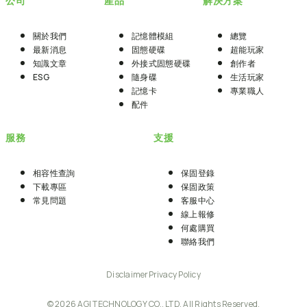
公司
產品
解決方案
關於我們
記憶體模組
總覽
最新消息
固態硬碟
超能玩家
知識文章
外接式固態硬碟
創作者
ESG
隨身碟
生活玩家
記憶卡
專業職人
配件
服務
支援
相容性查詢
保固登錄
下載專區
保固政策
常見問題
客服中心
線上報修
何處購買
聯絡我們
Disclaimer
Privacy Policy
© 2026 AGI TECHNOLOGY CO., LTD. All Rights Reserved.