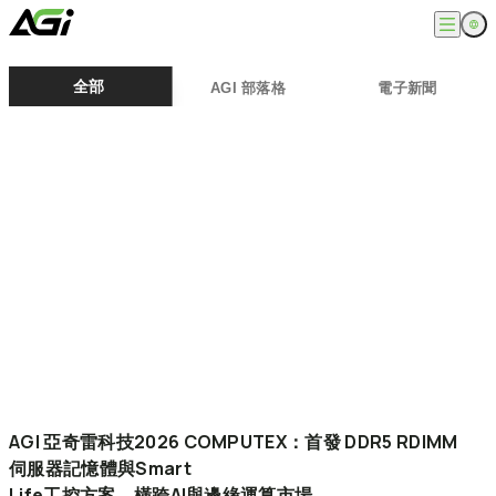
English
公司
全部
AGI 部落格
電子新聞
繁體中文
關於我們
產品
最新消息
知識文章
記憶體模組
解決方案
ESG
固態硬碟
外接式固態硬碟
超能玩家
服務
隨身碟
創作者
記憶卡
生活玩家
相容性查詢
支援
配件
專業職人
下載專區
常見問題
售後服務
何處購買
聯絡我們
AGI
亞奇雷科技2026
COMPUTEX：首發
DDR5
RDIMM
伺服器記憶體與Smart
Life工控方案，橫跨AI與邊緣運算市場