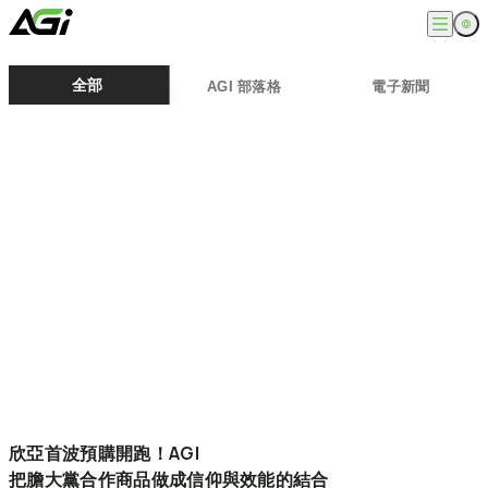
English
公司
全部
AGI 部落格
電子新聞
繁體中文
關於我們
產品
最新消息
知識文章
記憶體模組
解決方案
ESG
固態硬碟
外接式固態硬碟
超能玩家
服務
隨身碟
創作者
記憶卡
生活玩家
相容性查詢
支援
配件
專業職人
下載專區
常見問題
售後服務
何處購買
聯絡我們
欣亞首波預購開跑！AGI
把膽大黨合作商品做成信仰與效能的結合