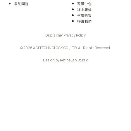
常見問題
客服中心
線上報修
何處購買
聯絡我們
Disclaimer
Privacy Policy
© 2026 AGI TECHNOLOGY CO., LTD. All Rights Reserved.
Design by RefineLab Studio