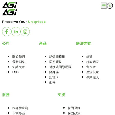
跳
至
主
English
公司
要
Preserve Your
Uniqniess
繁體中文
內
關於我們
容
產品
最新消息
知識文章
記憶體模組
解決方案
公司
產品
解決方案
ESG
固態硬碟
外接式固態硬碟
超能玩家
服務
隨身碟
創作者
關於我們
記憶體模組
總覽
記憶卡
生活玩家
最新消息
固態硬碟
超能玩家
相容性查詢
支援
配件
知識文章
外接式固態硬碟
創作者
專業職人
下載專區
ESG
隨身碟
生活玩家
常見問題
售後服務
記憶卡
專業職人
何處購買
配件
聯絡我們
服務
支援
相容性查詢
保固登錄
下載專區
保固政策