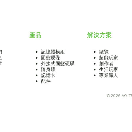
產品
解決方案
們
記憶體模組
總覽
息
固態硬碟
超能玩家
章
外接式固態硬碟
創作者
隨身碟
生活玩家
記憶卡
專業職人
配件
© 2026 AGI T