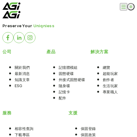
跳
至
主
English
公司
要
Preserve Your
Uniqniess
繁體中文
內
關於我們
容
產品
最新消息
知識文章
記憶體模組
解決方案
公司
產品
解決方案
ESG
固態硬碟
外接式固態硬碟
超能玩家
服務
隨身碟
創作者
關於我們
記憶體模組
總覽
記憶卡
生活玩家
最新消息
固態硬碟
超能玩家
相容性查詢
支援
配件
知識文章
外接式固態硬碟
創作者
專業職人
下載專區
ESG
隨身碟
生活玩家
常見問題
售後服務
記憶卡
專業職人
何處購買
配件
聯絡我們
服務
支援
相容性查詢
保固登錄
下載專區
保固政策