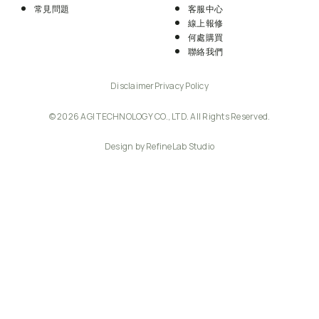
常見問題
客服中心
線上報修
何處購買
聯絡我們
Disclaimer
Privacy Policy
© 2026 AGI TECHNOLOGY CO., LTD. All Rights Reserved.
Design by RefineLab Studio