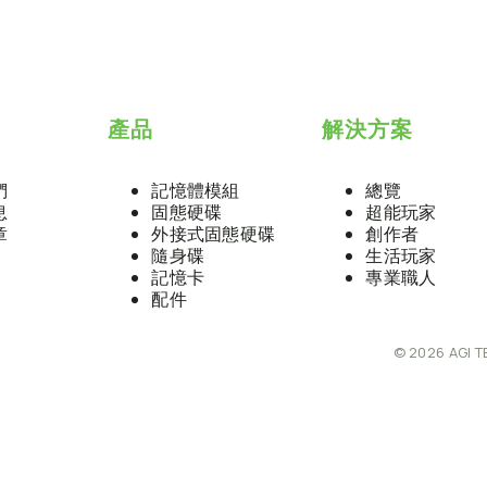
產品
解決方案
們
記憶體模組
總覽
息
固態硬碟
超能玩家
章
外接式固態硬碟
創作者
隨身碟
生活玩家
記憶卡
專業職人
配件
© 2026 AGI T