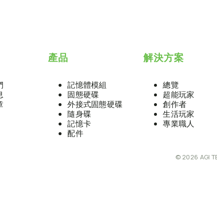
產品
解決方案
們
記憶體模組
總覽
息
固態硬碟
超能玩家
章
外接式固態硬碟
創作者
隨身碟
生活玩家
記憶卡
專業職人
配件
© 2026 AGI T