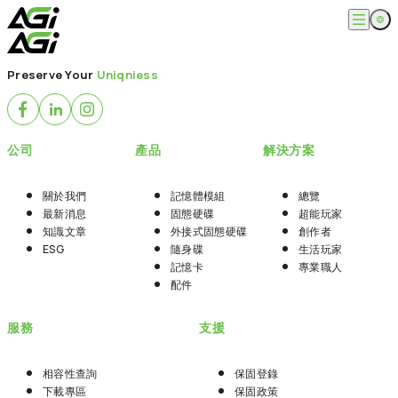
跳
至
主
English
公司
要
Preserve Your
Uniqniess
繁體中文
內
關於我們
容
產品
最新消息
知識文章
記憶體模組
解決方案
公司
產品
解決方案
ESG
固態硬碟
外接式固態硬碟
超能玩家
服務
隨身碟
創作者
關於我們
記憶體模組
總覽
記憶卡
生活玩家
最新消息
固態硬碟
超能玩家
相容性查詢
支援
配件
知識文章
外接式固態硬碟
創作者
專業職人
下載專區
ESG
隨身碟
生活玩家
常見問題
售後服務
記憶卡
專業職人
何處購買
配件
聯絡我們
服務
支援
相容性查詢
保固登錄
下載專區
保固政策