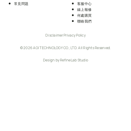
常見問題
客服中心
線上報修
何處購買
聯絡我們
Disclaimer
Privacy Policy
© 2026 AGI TECHNOLOGY CO., LTD. All Rights Reserved.
Design by RefineLab Studio