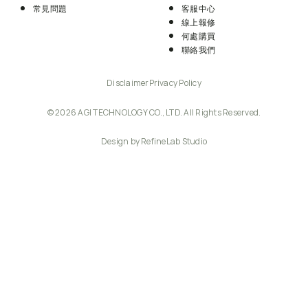
常見問題
客服中心
線上報修
何處購買
聯絡我們
Disclaimer
Privacy Policy
© 2026 AGI TECHNOLOGY CO., LTD. All Rights Reserved.
Design by RefineLab Studio