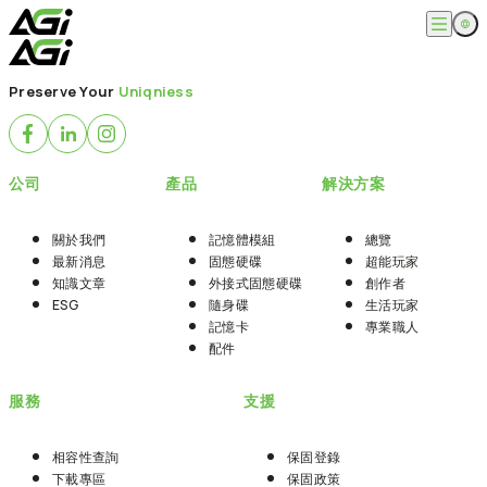
跳
至
主
English
公司
要
Preserve Your
Uniqniess
繁體中文
內
關於我們
容
產品
最新消息
知識文章
記憶體模組
解決方案
公司
產品
解決方案
ESG
固態硬碟
外接式固態硬碟
超能玩家
服務
隨身碟
創作者
關於我們
記憶體模組
總覽
記憶卡
生活玩家
最新消息
固態硬碟
超能玩家
相容性查詢
支援
配件
知識文章
外接式固態硬碟
創作者
專業職人
下載專區
ESG
隨身碟
生活玩家
常見問題
售後服務
記憶卡
專業職人
何處購買
配件
聯絡我們
服務
支援
相容性查詢
保固登錄
下載專區
保固政策