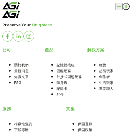
跳
至
主
English
公司
要
Preserve Your
Uniqniess
繁體中文
內
關於我們
容
產品
最新消息
知識文章
記憶體模組
解決方案
公司
產品
解決方案
ESG
固態硬碟
外接式固態硬碟
超能玩家
服務
隨身碟
創作者
關於我們
記憶體模組
總覽
記憶卡
生活玩家
最新消息
固態硬碟
超能玩家
相容性查詢
支援
配件
知識文章
外接式固態硬碟
創作者
專業職人
下載專區
ESG
隨身碟
生活玩家
常見問題
售後服務
記憶卡
專業職人
何處購買
配件
聯絡我們
服務
支援
相容性查詢
保固登錄
下載專區
保固政策