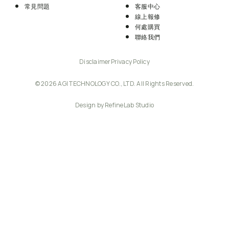
常見問題
客服中心
線上報修
何處購買
聯絡我們
Disclaimer
Privacy Policy
© 2026 AGI TECHNOLOGY CO., LTD. All Rights Reserved.
Design by RefineLab Studio