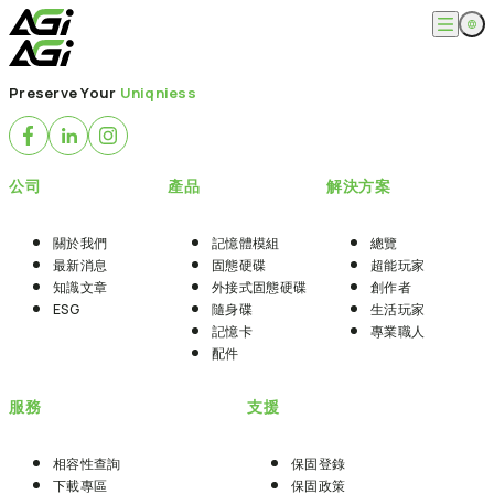
跳
至
主
English
公司
要
Preserve Your
Uniqniess
繁體中文
內
關於我們
容
產品
最新消息
知識文章
記憶體模組
解決方案
公司
產品
解決方案
ESG
固態硬碟
外接式固態硬碟
超能玩家
服務
隨身碟
創作者
關於我們
記憶體模組
總覽
記憶卡
生活玩家
最新消息
固態硬碟
超能玩家
相容性查詢
支援
配件
知識文章
外接式固態硬碟
創作者
專業職人
下載專區
ESG
隨身碟
生活玩家
常見問題
售後服務
記憶卡
專業職人
何處購買
配件
聯絡我們
服務
支援
相容性查詢
保固登錄
下載專區
保固政策