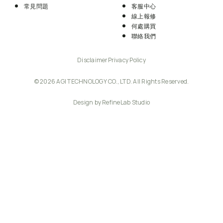
常見問題
客服中心
線上報修
何處購買
聯絡我們
Disclaimer
Privacy Policy
© 2026 AGI TECHNOLOGY CO., LTD. All Rights Reserved.
Design by RefineLab Studio