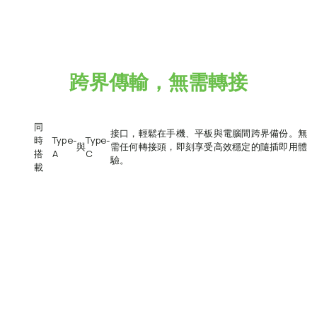
跨界傳輸，無需轉接
同
接口，輕鬆在手機、平板與電腦間跨界備份。無
時
Type-
Type-
與
需任何轉接頭，即刻享受高效穩定的隨插即用體
搭
A
C
驗。
載