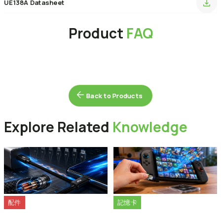
UE138A Datasheet
Product
FAQ
為什麼我的 USB 隨身碟有時候無法被偵測到（讀不到）？
Back to Products
Back to Products
請嘗試將其連接至其他的 USB 連接埠、更新 USB 驅動程式，或是
將裝置重新格式化來解決此問題。
Explore Related
Knowledge
配件
記憶卡