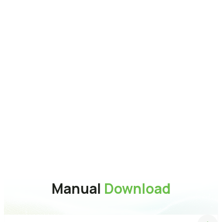
容量
32GB / 64GB / 128GB / 256GB
系統要求
Windows XP, Vista, 7, 8, 10, Mac
OS X 10.10 and Linux Fedora
version 15 or later
介面
USB 3.2 Gen1
材質
Zinc Alloy
最高讀寫速度
120MB/s
尺寸(L x W x H)
63 x 14.2 x 10.3 mm
重量
20g
Manual
Download