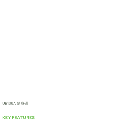
UE138A
隨身碟
KEY
FEATURES