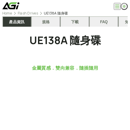
跳
至
Home
Flash Drives
UE138A 隨身碟
主
English
公司
要
產品資訊
規格
下載
FAQ
知
繁體中文
內
關於我們
容
產品
UE138A
隨身碟
最新消息
知識文章
記憶體模組
解決方案
ESG
固態硬碟
外接式固態硬碟
超能玩家
服務
隨身碟
創作者
金屬質感．雙向兼容．隨插隨用
記憶卡
生活玩家
相容性查詢
支援
配件
專業職人
下載專區
常見問題
售後服務
何處購買
聯絡我們