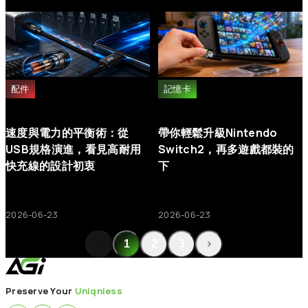
步驟 2：
拔除電源並取下記憶體，檢查金手指部分是否有污垢或氧
化。請使用橡皮擦輕輕擦拭清潔。
步驟 3：
重新安裝記憶體，並依照主機板說明書的指示，確保其已
穩固插妥。
步驟 4：
嘗試僅安裝疑似故障的單支記憶體，以釐清問題來源。
配件
記憶卡
步驟 5：
若情況允許，請將該記憶體安裝至另一台電腦進行測試，
以確認是記憶體本身還是主機板的問題。
速度與電力的平衡術：從
帶你輕鬆升級Nintendo
若問題依然存在，請聯絡客服並將產品寄回維修。
USB規格演進，看見高耐用
Switch2，再多遊戲都裝的
快充線的設計初衷
下
2026-06-23
2026-06-23
1
2
3
Preserve Your
Uniqniess