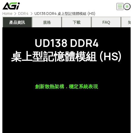
跳
至
Home
DDR4
UD138 DDR4 桌上型記憶體模組 (HS)
主
English
公司
要
產品資訊
規格
下載
FAQ
知
繁體中文
內
關於我們
容
產品
UD138
DDR4
最新消息
知識文章
記憶體模組
解決方案
ESG
桌上型記憶體模組
(HS)
固態硬碟
外接式固態硬碟
超能玩家
服務
隨身碟
創作者
記憶卡
生活玩家
相容性查詢
支援
配件
專業職人
下載專區
常見問題
售後服務
創新散熱架構．穩定系統表現
何處購買
聯絡我們