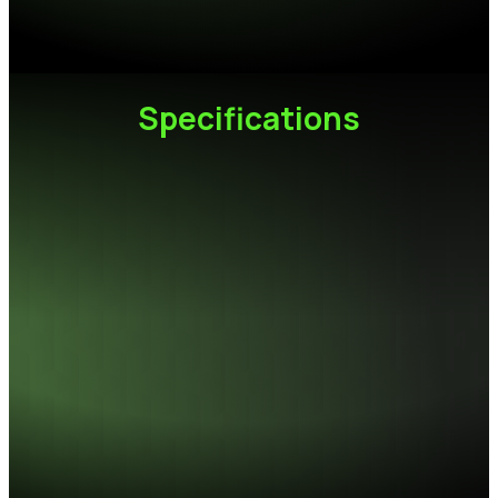
新型DDR4較DDR3效能提升20%
Specifications
容量
8GB / 16GB / 32GB (16GB x2)
模組
288-pin UDIMM
頻率
1.2V
散熱片顏色
黑色
工作溫度
0°C ~ 85°C
尺寸
133.35 x 31.25 x1.40mm