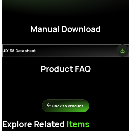
重量
34g (1pc) / 68g (2pcs)
保固
終生保固
Manual Download
UD138 Datasheet
Product FAQ
為什麼安裝新記憶體後，我的電腦無法開機？
Back to Product
Back to Product
請嘗試以下排解步驟：
步驟 1：
確保記憶體模組與您的系統相容。請參閱主機板的相容性
Explore Related
Items
清單。