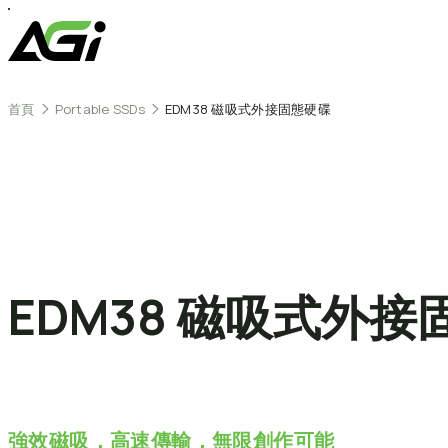
跳
至
主
要
內
首頁
Portable SSDs
EDM38 磁吸式外接固態硬碟
容
EDM38
磁吸式外接
強效磁吸．高速傳輸．無限創作可能