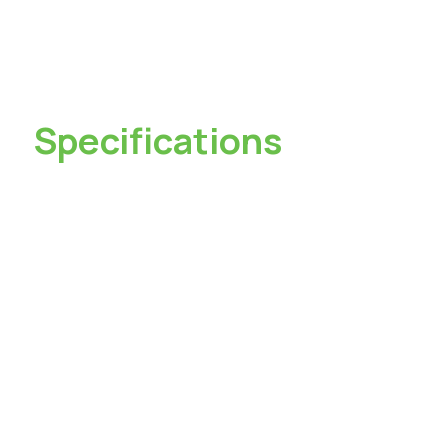
Specifications
1TB / 2TB / 4TB
Black、White
62 x 62 x11.5mm
USB 3.2 Gen 2x2 Type-C
DC 5V