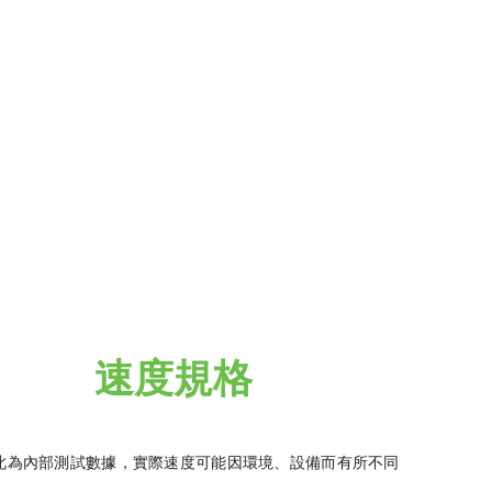
讀取 20
1800 M
採用最新 USB 
2050/180
料傳輸與即時
速度規格
此為內部測試數據，實際速度可能因環境、設備而有所不同