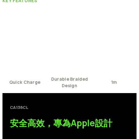
KEY
FEATURES
Durable
Braided
Quick
Charge
1m
Design
CA138CL
安全高效，專為Apple設計