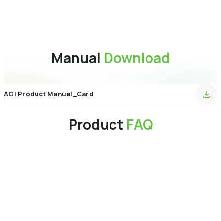
傳輸速度
480 Mbps
保固
1 Year
Manual
Download
AGI Product Manual_Card
Product
FAQ
為什麼我的電腦讀不到剛購買的 SSD（固態硬碟）？
請檢查以下項目：
如何在 PCIe NVMe SSD 上安裝 Microsoft Windows 7？
1.
硬體連接：
請確認資料線、電源線是否接妥，且固態硬碟已正確
穩固地插入主機板插槽中。