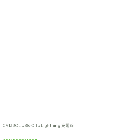
CA138CL
USB-C
to
Lightning
充電線