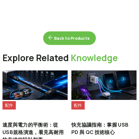
Windows 11、Windows 10 以及近期的 Linux 發行版本皆內建對
2. 系統初始化:
在「開始」圖示上按一下右鍵 > 選擇「磁碟管理」>
PCIe NVMe 磁碟機的原生支援，可直接進行安裝。請確保您的主
如果在安裝作業系統 (OS) 時發生錯誤，我該怎麼辦？
找到未配置的 SSD > 在上方按一下右鍵 > 選擇「新增簡單磁碟區」
機板 BIOS 已更新至最新版本，並設定為 UEFI 模式。若在
以初始化該硬碟。
Windows 安裝過程中無法偵測到 SSD，您可能需要下載並載入由
請嘗試以下步驟來解決此問題：
主機板或筆記型電腦製造商所提供的特定儲存控制器驅動程式（例
為什麼SSD的實際速度與標示規格不符？
步驟 1：
關閉電腦並拔除其他所有的儲存硬碟，僅保留要安裝系統
如 Intel VMD/RST）。若需進一步協助，請參考以下連結或聯繫微
的目標 SSD 連接在主機板上。
Back to Products
Back to Products
軟 (Microsoft)：
https://support.microsoft.com/
實際效能可能會因您的系統硬體、軟體環境，以及SSD是否作為開
機碟（安裝作業系統）而有所差異。這些變動皆屬正常現象。
步驟 2：
進入主機板 BIOS，還原為預設設定，並確保已開啟
AHCI
與
UEFI
模式。儲存設定後離開。
Explore Related
Knowledge
步驟 3：
重新啟動並進入作業系統安裝程式。在選擇硬碟的畫面
中，刪除目標 SSD 上的所有現有磁碟區（分割區），然後繼續完成
安裝。
配件
配件
速度與電力的平衡術：從
快充協議指南：掌握 USB
USB規格演進，看見高耐用
PD 與 QC 技術核心