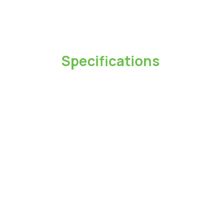
支援60W PD快速充電
充電速度可能會因設備、充電器及電壓而有所不同。
Specifications
型號
CA138CL
長度
1M
最大輸出功率
60W
最大電壓
20V
最大電流
3A
介面
USB 2.0