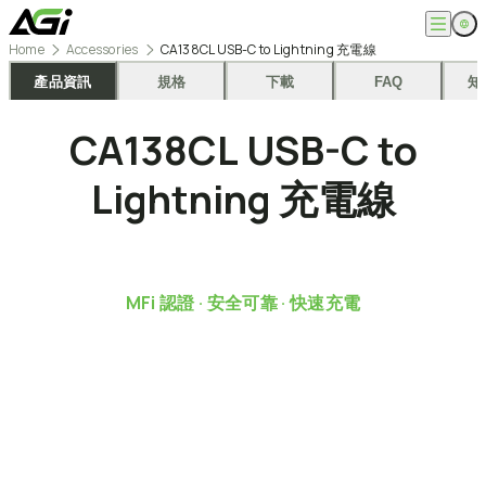
跳
至
Home
Accessories
CA138CL USB-C to Lightning 充電線
主
English
公司
要
產品資訊
規格
下載
FAQ
知
繁體中文
內
關於我們
容
產品
CA138CL
USB-C
to
最新消息
知識文章
記憶體模組
解決方案
Lightning
充電線
ESG
固態硬碟
外接式固態硬碟
超能玩家
服務
隨身碟
創作者
記憶卡
生活玩家
相容性查詢
支援
配件
專業職人
下載專區
MFi
認證
·
安全可靠
·
快速充電
常見問題
售後服務
何處購買
聯絡我們