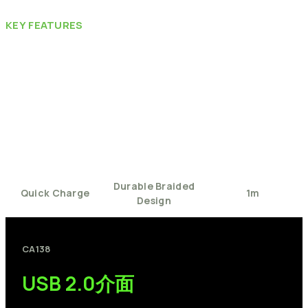
KEY
FEATURES
Durable
Braided
Quick
Charge
1m
Design
CA138
USB
2.0介面