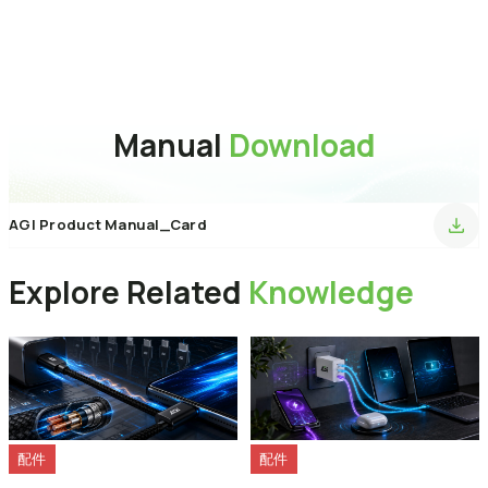
介面
USB 2.0
傳輸速度
480 Mbps
保固
1 Year
Manual
Download
AGI Product Manual_Card
Explore Related
Knowledge
配件
配件