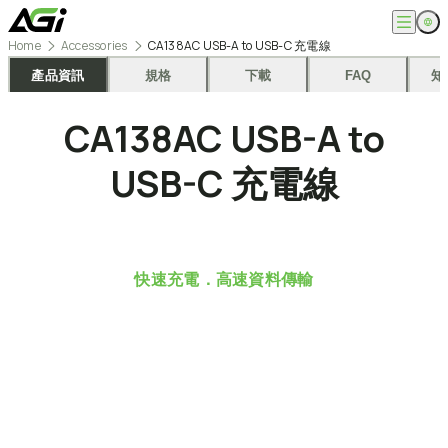
跳
至
Home
Accessories
CA138AC USB-A to USB-C 充電線
主
English
公司
要
產品資訊
規格
下載
FAQ
知
繁體中文
內
關於我們
容
產品
CA138AC
USB-A
to
最新消息
知識文章
記憶體模組
解決方案
USB-C
充電線
ESG
固態硬碟
外接式固態硬碟
超能玩家
服務
隨身碟
創作者
記憶卡
生活玩家
相容性查詢
支援
配件
專業職人
下載專區
快速充電．高速資料傳輸
常見問題
售後服務
何處購買
聯絡我們