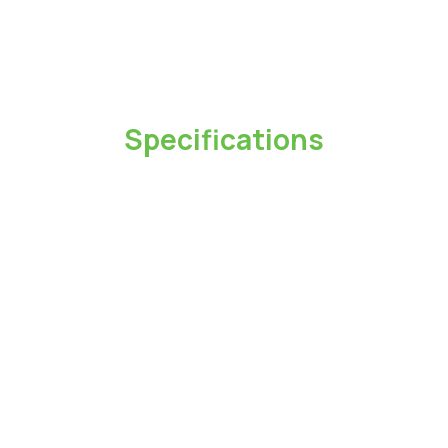
支援最高15W充電功率
充電速度可能會因品牌、充電器及電壓而有所不同。
Specifications
型號
CA138AC
長度
1M
最大輸出功率
15W
最大電壓
5V
最大電流
3A