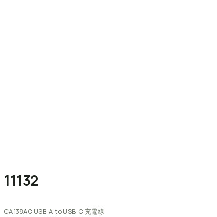
11132
CA138AC
USB-A
to
USB-C
充電線