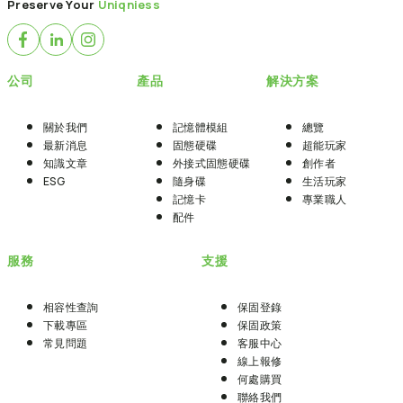
Preserve Your
Uniqniess
公司
產品
解決方案
關於我們
記憶體模組
總覽
最新消息
固態硬碟
超能玩家
知識文章
外接式固態硬碟
創作者
ESG
隨身碟
生活玩家
記憶卡
專業職人
配件
服務
支援
相容性查詢
保固登錄
下載專區
保固政策
常見問題
客服中心
線上報修
何處購買
聯絡我們