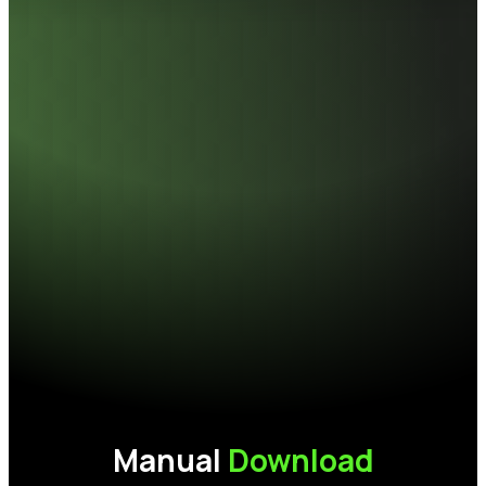
最高讀寫速度
14,000 MB/s, 13,000 MB/s, *This
is internal test data, and actual
read and write speeds may vary
depending on system hardware,
testing software, operating
system, and
耐震
1500G/0.5ms
工作溫度
0°C-70°C
存放溫度
-40°C-85°C
MTBF
1.6M hours
安規認證
CE, FCC, BSMI, RoHS
保固
5年
Manual
Download