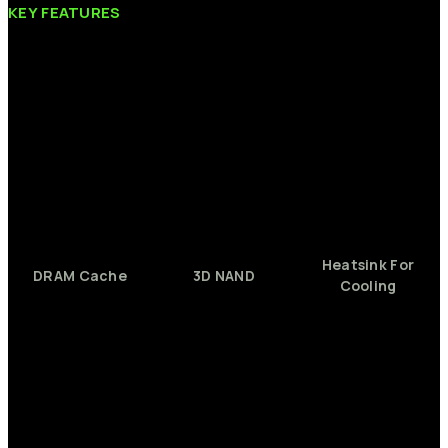
KEY
FEATURES
Heatsink
For
DRAM
Cache
3D
NAND
Cooling