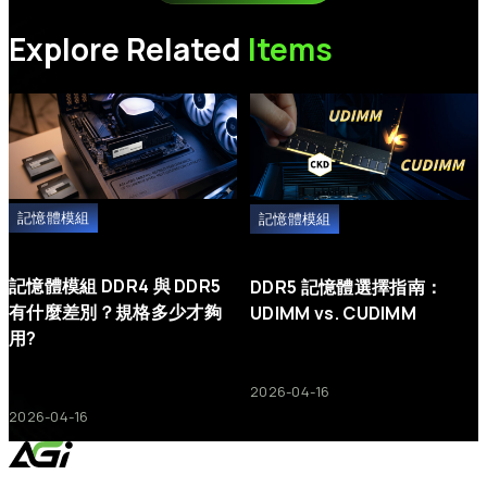
機碟（安裝作業系統）而有所差異。這些變動皆屬正常現象。
步驟 2：
進入主機板 BIOS，還原為預設設定，並確保已開啟
AHCI
與
UEFI
模式。儲存設定後離開。
Explore Related
Items
步驟 3：
重新啟動並進入作業系統安裝程式。在選擇硬碟的畫面
中，刪除目標 SSD 上的所有現有磁碟區（分割區），然後繼續完成
安裝。
記憶體模組
記憶體模組
記憶體模組 DDR4 與 DDR5
DDR5 記憶體選擇指南：
有什麼差別？規格多少才夠
UDIMM vs. CUDIMM
用?
2026-04-16
2026-04-16