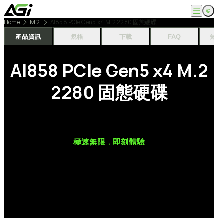
跳
至
Home
M.2
AI858 PCIe Gen5 x4 M.2 2280 固態硬碟
主
English
公司
要
產品資訊
規格
下載
FAQ
知
繁體中文
內
關於我們
容
產品
AI858
PCIe
Gen5
x4
M.2
最新消息
知識文章
記憶體模組
解決方案
ESG
2280
固態硬碟
固態硬碟
外接式固態硬碟
超能玩家
服務
隨身碟
創作者
記憶卡
生活玩家
相容性查詢
支援
配件
專業職人
下載專區
常見問題
售後服務
極速無限．即刻體驗
何處購買
聯絡我們