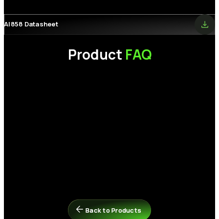
AI858 Datasheet
Product
FAQ
為什麼我的電腦讀不到剛購買的 SSD（固態硬碟）？
請檢查以下項目：
如何在 PCIe NVMe SSD 上安裝 Microsoft Windows 7？
1.
硬體連接：
請確認資料線、電源線是否接妥，且固態硬碟已正確
穩固地插入主機板插槽中。
Windows 11、Windows 10 以及近期的 Linux 發行版本皆內建對
2. 系統初始化:
在「開始」圖示上按一下右鍵 > 選擇「磁碟管理」>
PCIe NVMe 磁碟機的原生支援，可直接進行安裝。請確保您的主
如果在安裝作業系統 (OS) 時發生錯誤，我該怎麼辦？
找到未配置的 SSD > 在上方按一下右鍵 > 選擇「新增簡單磁碟區」
機板 BIOS 已更新至最新版本，並設定為 UEFI 模式。若在
以初始化該硬碟。
Windows 安裝過程中無法偵測到 SSD，您可能需要下載並載入由
請嘗試以下步驟來解決此問題：
主機板或筆記型電腦製造商所提供的特定儲存控制器驅動程式（例
為什麼SSD的實際速度與標示規格不符？
步驟 1：
關閉電腦並拔除其他所有的儲存硬碟，僅保留要安裝系統
如 Intel VMD/RST）。若需進一步協助，請參考以下連結或聯繫微
的目標 SSD 連接在主機板上。
Back to Products
Back to Products
軟 (Microsoft)：
https://support.microsoft.com/
實際效能可能會因您的系統硬體、軟體環境，以及SSD是否作為開