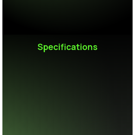
創作從不等人，高速流程讓靈感自由奔跑，從素材編輯到
模型推論，每個階段都快一步，讓創作節奏更直覺、更順
暢。
Specifications
容量
1TB / 2TB / 4TB
快閃記憶體
3D NAND
規格
M.2 2280
介面
PCIe Gen5 x4
尺寸(L x W x H)
80 x 22 x 11mm