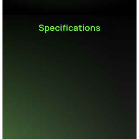
Specifications
容量
256GB/512GB/1TB
快閃記憶體
3D NAND
規格
M.2 2280
介面
6Gb/s SATA III
尺寸(L x W x H)
80 x 22 x 3.5mm
最高讀寫速度
7400 / 6700 MB/s *Performance
may vary by SSD capacity,
hardware, and system