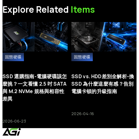
與
UEFI
模式。儲存設定後離開。
Explore Related
Items
步驟 3：
重新啟動並進入作業系統安裝程式。在選擇硬碟的畫面
中，刪除目標 SSD 上的所有現有磁碟區（分割區），然後繼續完成
安裝。
固態硬碟
固態硬碟
SSD 選購指南-電腦硬碟該怎
SSD vs. HDD差別全解析-換
麼挑？一文看懂 2.5 吋 SATA
SSD 為什麼這麼有感？告別
與 M.2 NVMe 規格與相容性
電腦卡頓的升級指南
差異
2026-04-16
2026-06-23