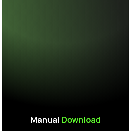
configuration.
耐震
1500G/0.5ms
工作溫度
0°C-70°C
存放溫度
-40°C-85°C
工作電壓
3.3V
MTBF
1,500,000hours
重量
6g
安規認證
CE, FCC, BSMI, VCCI, RoHS
保固
3年
Manual
Download