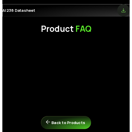
AI238 Datasheet
Product
FAQ
為什麼我的電腦讀不到剛購買的 SSD（固態硬碟）？
請檢查以下項目：
如何在 PCIe NVMe SSD 上安裝 Microsoft Windows 7？
1.
硬體連接：
請確認資料線、電源線是否接妥，且固態硬碟已正確
穩固地插入主機板插槽中。
Windows 11、Windows 10 以及近期的 Linux 發行版本皆內建對
2. 系統初始化:
在「開始」圖示上按一下右鍵 > 選擇「磁碟管理」>
PCIe NVMe 磁碟機的原生支援，可直接進行安裝。請確保您的主
如果在安裝作業系統 (OS) 時發生錯誤，我該怎麼辦？
找到未配置的 SSD > 在上方按一下右鍵 > 選擇「新增簡單磁碟區」
機板 BIOS 已更新至最新版本，並設定為 UEFI 模式。若在
以初始化該硬碟。
Windows 安裝過程中無法偵測到 SSD，您可能需要下載並載入由
請嘗試以下步驟來解決此問題：
主機板或筆記型電腦製造商所提供的特定儲存控制器驅動程式（例
為什麼SSD的實際速度與標示規格不符？
步驟 1：
關閉電腦並拔除其他所有的儲存硬碟，僅保留要安裝系統
如 Intel VMD/RST）。若需進一步協助，請參考以下連結或聯繫微
的目標 SSD 連接在主機板上。
Back to Products
Back to Products
軟 (Microsoft)：
https://support.microsoft.com/
實際效能可能會因您的系統硬體、軟體環境，以及SSD是否作為開
機碟（安裝作業系統）而有所差異。這些變動皆屬正常現象。
步驟 2：
進入主機板 BIOS，還原為預設設定，並確保已開啟
AHCI