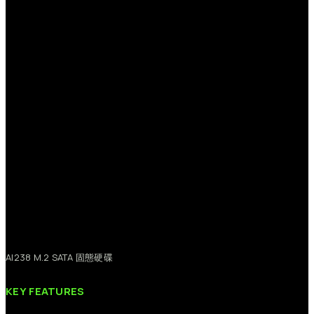
AI238
M.2
SATA
固態硬碟
KEY
FEATURES