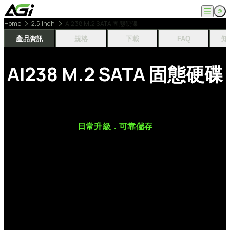
跳
至
Home
2.5 inch
AI238 M.2 SATA 固態硬碟
主
English
公司
要
產品資訊
規格
下載
FAQ
知
繁體中文
內
關於我們
容
產品
AI238
M.2
SATA
固態硬碟
最新消息
知識文章
記憶體模組
解決方案
ESG
固態硬碟
外接式固態硬碟
超能玩家
服務
隨身碟
創作者
記憶卡
生活玩家
相容性查詢
日常升級．可靠儲存
支援
配件
專業職人
下載專區
常見問題
售後服務
何處購買
聯絡我們