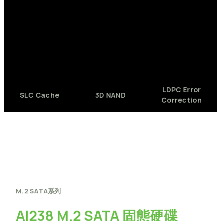
LDPC
Error
SLC
Cache
3D
NAND
Correction
M.2
SATA系列
AI238
M.2
SATA
固態硬碟