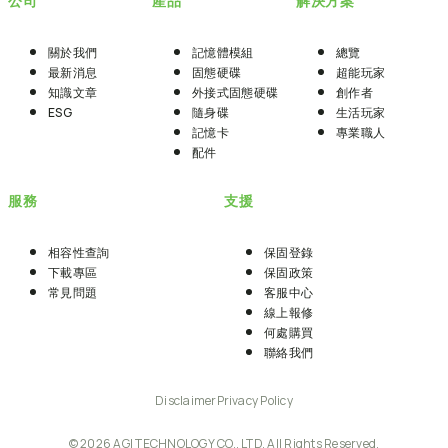
公司
產品
解決方案
關於我們
記憶體模組
總覽
最新消息
固態硬碟
超能玩家
知識文章
外接式固態硬碟
創作者
ESG
隨身碟
生活玩家
記憶卡
專業職人
配件
服務
支援
相容性查詢
保固登錄
下載專區
保固政策
常見問題
客服中心
線上報修
何處購買
聯絡我們
Disclaimer
Privacy Policy
© 2026 AGI TECHNOLOGY CO., LTD. All Rights Reserved.