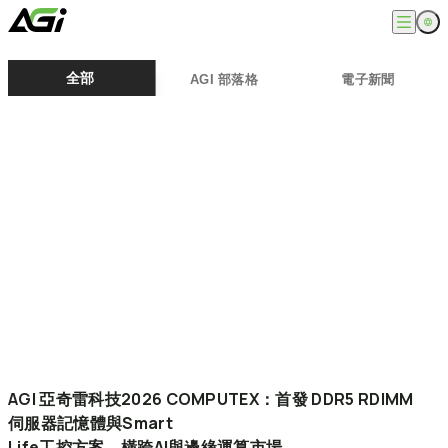
English
公司
全部
AGI 部落格
電子新聞
繁體中文
關於我們
產品
最新消息
知識文章
記憶體模組
解決方案
ESG
固態硬碟
外接式固態硬碟
超能玩家
服務
隨身碟
創作者
記憶卡
生活玩家
相容性查詢
支援
配件
專業職人
下載專區
常見問題
售後服務
何處購買
聯絡我們
AGI
亞奇雷科技2026
COMPUTEX：首發
DDR5
RDIMM
伺服器記憶體與Smart
Life工控方案，橫跨AI與邊緣運算市場