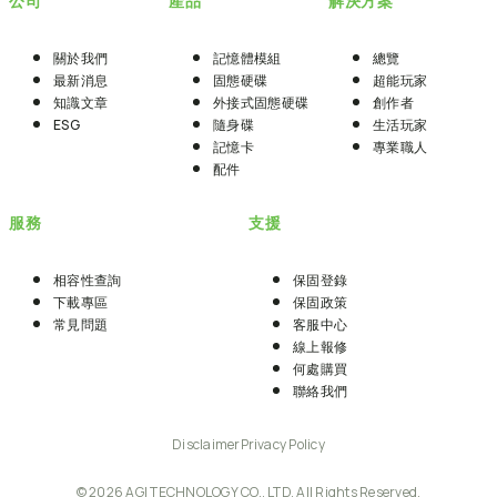
公司
產品
解決方案
關於我們
記憶體模組
總覽
最新消息
固態硬碟
超能玩家
知識文章
外接式固態硬碟
創作者
ESG
隨身碟
生活玩家
記憶卡
專業職人
配件
服務
支援
相容性查詢
保固登錄
下載專區
保固政策
常見問題
客服中心
線上報修
何處購買
聯絡我們
Disclaimer
Privacy Policy
© 2026 AGI TECHNOLOGY CO., LTD. All Rights Reserved.