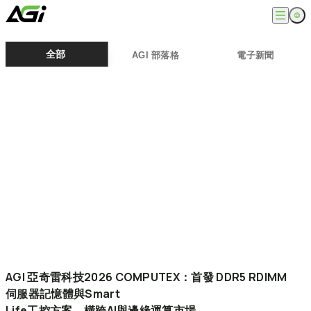
English
公司
全部
AGI 部落格
電子新聞
繁體中文
關於我們
產品
最新消息
知識文章
記憶體模組
解決方案
ESG
固態硬碟
外接式固態硬碟
超能玩家
服務
隨身碟
創作者
記憶卡
生活玩家
相容性查詢
支援
配件
專業職人
下載專區
常見問題
售後服務
何處購買
聯絡我們
AGI
亞奇雷科技2026
COMPUTEX：首發
DDR5
RDIMM
伺服器記憶體與Smart
Life工控方案，橫跨AI與邊緣運算市場