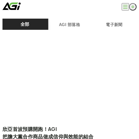
English
公司
全部
AGI 部落格
電子新聞
繁體中文
關於我們
產品
最新消息
知識文章
記憶體模組
解決方案
ESG
固態硬碟
外接式固態硬碟
超能玩家
服務
隨身碟
創作者
記憶卡
生活玩家
相容性查詢
支援
配件
專業職人
下載專區
常見問題
售後服務
何處購買
聯絡我們
欣亞首波預購開跑！AGI
把膽大黨合作商品做成信仰與效能的結合