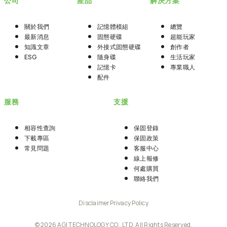
公司
產品
解決方案
關於我們
記憶體模組
總覽
最新消息
固態硬碟
超能玩家
知識文章
外接式固態硬碟
創作者
ESG
隨身碟
生活玩家
記憶卡
專業職人
配件
服務
支援
相容性查詢
保固登錄
下載專區
保固政策
常見問題
客服中心
線上報修
何處購買
聯絡我們
Disclaimer
Privacy Policy
© 2026 AGI TECHNOLOGY CO., LTD. All Rights Reserved.