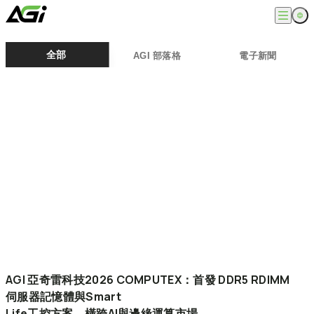
English
公司
全部
AGI 部落格
電子新聞
繁體中文
關於我們
產品
最新消息
知識文章
記憶體模組
解決方案
ESG
固態硬碟
外接式固態硬碟
超能玩家
服務
隨身碟
創作者
記憶卡
生活玩家
相容性查詢
支援
配件
專業職人
下載專區
常見問題
售後服務
何處購買
聯絡我們
AGI
亞奇雷科技2026
COMPUTEX：首發
DDR5
RDIMM
伺服器記憶體與Smart
Life工控方案，橫跨AI與邊緣運算市場