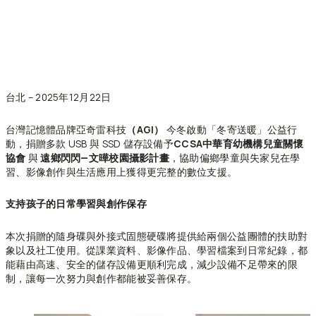
台北 – 2025年12月22日
台灣記憶體品牌亞奇雷科技
（AGI）
今冬啟動「冬寄送暖」公益行
動，捐贈多款 USB 與 SSD 儲存設備予
CCSA中華育幼機構兒童關懷
協會
與
遠鄉閃閃—文曄校園攝影計畫
，協助偏鄉學童與失家兒在學
習、影像創作與生活應用上獲得更完整的數位支援。
支持孩子的日常學習與創作保存
本次捐贈的隨身碟與外接式固態硬碟將提供給兩個公益團體的扶助對
象以及社工使用。從課業資料、影像作品、學習檔案到日常紀錄，都
能藉由高速、安全的儲存設備更順利完成，減少設備不足帶來的限
制，讓每一次努力與創作都能被妥善保存。