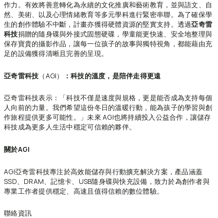
作力。有效將善意轉化為永續的文化推廣和藝術教育，並與語文、自
然、美術、以及心理情緒教育等多元學科進行緊密串聯。為了確保學
生的創作體驗不中斷，計畫亦獲得硬體資源的堅實支持。透過
亞奇雷
科技
捐贈的隨身碟與外接式固態硬碟，學童能更快速、安全地整理與
保存寶貴的攝影作品，讓每一位孩子的故事與獨特視角，都能藉由充
足的設備獲得清晰且完善的呈現。
亞奇雷科技
（AGI）
：科技的溫度，是陪伴走得更遠
亞奇雷科技表示：「科技不僅是速度與規格，更是能否成為支持每個
人向前的力量。我們希望這份冬日的溫暖行動，能為孩子的學習與創
作旅程提供更多可能性。」未來 AGI也將持續投入公益合作，讓儲存
科技成為更多人生活中穩定可信賴的夥伴。
關於AGI
AGI亞奇雷科技專注於高效能儲存與行動擴充解決方案，產品涵蓋
SSD、DRAM、記憶卡、USB隨身碟與快充設備，致力於為創作者與
專業工作者提供穩定、高速且值得信賴的數位體驗。
聯絡資訊