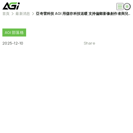
跳
至
首頁
最新消息
亞奇雷科技 AGI 用儲存科技送暖 支持偏鄉影像創作者與兒少教育需求
主
English
公司
要
繁體中文
內
關於我們
AGI
部落格
容
產品
最新消息
2025-12-10
Share
知識文章
記憶體模組
解決方案
ESG
固態硬碟
外接式固態硬碟
超能玩家
服務
隨身碟
創作者
記憶卡
生活玩家
相容性查詢
支援
配件
專業職人
下載專區
常見問題
售後服務
何處購買
聯絡我們