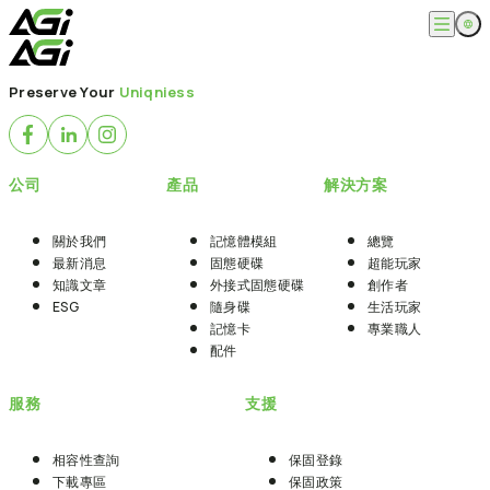
跳
至
主
English
公司
要
Preserve Your
Uniqniess
繁體中文
內
關於我們
容
產品
最新消息
知識文章
記憶體模組
解決方案
公司
產品
解決方案
ESG
固態硬碟
外接式固態硬碟
超能玩家
服務
隨身碟
創作者
關於我們
記憶體模組
總覽
記憶卡
生活玩家
最新消息
固態硬碟
超能玩家
相容性查詢
支援
配件
知識文章
外接式固態硬碟
創作者
專業職人
下載專區
ESG
隨身碟
生活玩家
常見問題
售後服務
記憶卡
專業職人
何處購買
配件
聯絡我們
服務
支援
相容性查詢
保固登錄
下載專區
保固政策