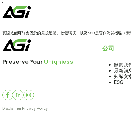
跳
至
主
要
內
實際效能可能會因您的系統硬體、軟體環境，以及SSD是否作為開機碟（
容
公司
Preserve Your
Uniqniess
關於我
最新消
知識文
ESG
Disclaimer
Privacy Policy